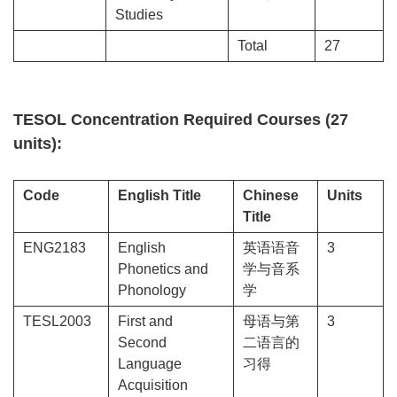
Studies
Total
27
TESOL Concentration Required Courses (27
units):
Code
English Title
Chinese
Units
Title
ENG2183
English
英语语音
3
Phonetics and
学与音系
Phonology
学
TESL2003
First and
母语与第
3
Second
二语言的
Language
习得
Acquisition