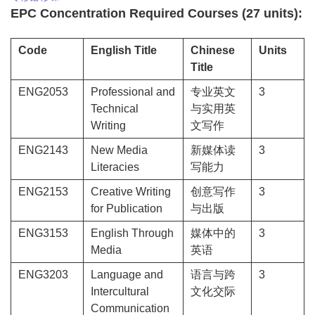
EPC Concentration Required Courses (27 units):
Code
English Title
Chinese
Units
Title
ENG2053
Professional and
专业英文
3
Technical
与实用英
Writing
文写作
ENG2143
New Media
新媒体读
3
Literacies
写能力
ENG2153
Creative Writing
创意写作
3
for Publication
与出版
ENG3153
English Through
媒体中的
3
Media
英语
ENG3203
Language and
语言与跨
3
Intercultural
文化交际
Communication