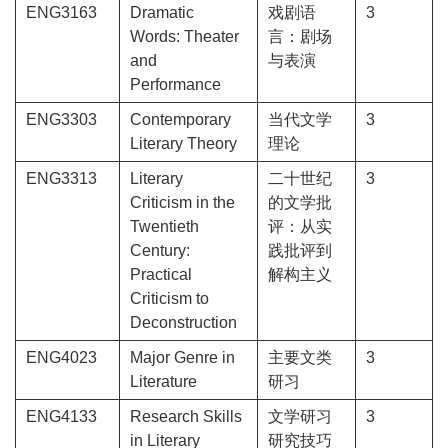
ENG3163
Dramatic
戏剧语
3
Words: Theater
言：剧场
and
与表演
Performance
ENG3303
Contemporary
当代文学
3
Literary Theory
理论
ENG3313
Literary
二十世纪
3
Criticism in the
的文学批
Twentieth
评：从实
Century:
践批评到
Practical
解构主义
Criticism to
Deconstruction
ENG4023
Major Genre in
主要文类
3
Literature
研习
ENG4133
Research Skills
文学研习
3
in Literary
研究技巧