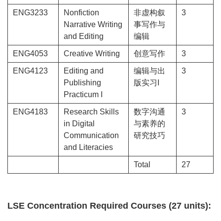
ENG3233
Nonfiction
非虚构叙
3
Narrative Writing
事写作与
and Editing
编辑
ENG4053
Creative Writing
创意写作
3
ENG4123
Editing and
编辑与出
3
Publishing
版实习I
Practicum I
ENG4183
Research Skills
数字沟通
3
in Digital
与素养的
Communication
研究技巧
and Literacies
Total
27
LSE Concentration Required Courses (27 units):