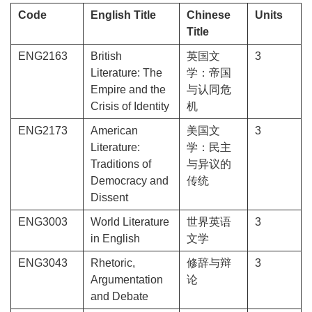
Code
English Title
Chinese
Units
Title
ENG2163
British
英国文
3
Literature: The
学：帝国
Empire and the
与认同危
Crisis of Identity
机
ENG2173
American
美国文
3
Literature:
学：民主
Traditions of
与异议的
Democracy and
传统
Dissent
ENG
3003
World Literature
世界英语
3
in English
文学
ENG3043
Rhetoric,
修辞与辩
3
Argumentation
论
and Debate