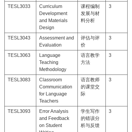
TESL3033
Curriculum
课程编制
3
Development
发展与材
and Materials
料分析
Design
TESL3043
Assessment and
评估与评
3
Evaluation
价
TESL3063
Language
语言教学
3
Teaching
方法
Methodology
TESL3083
Classroom
语言教师
3
Communication
的课堂交
for Language
际
Teachers
TESL3093
Error Analysis
学生写作
3
and Feedback
的错误分
on Student
析与反馈