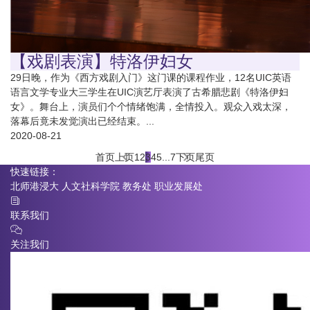
【戏剧表演】特洛伊妇女
29日晚，作为《西方戏剧入门》这门课的课程作业，12名UIC英语
语言文学专业大三学生在UIC演艺厅表演了古希腊悲剧《特洛伊妇
女》。舞台上，演员们个个情绪饱满，全情投入。观众入戏太深，
落幕后竟未发觉演出已经结束。...
2020-08-21
首页
上页
1
2
3
4
5
...
7
下页
尾页
快速链接：
北师港浸大
人文社科学院
教务处
职业发展处
联系我们
关注我们