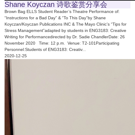
Shane Koyczan 诗歌鉴赏分享会
Brown Bag ELLS Student Reader’s Theatre Performance of:
“Instructions for a Bad Day” & “To This Day”by Shane
Koyczan/Koyczan Publications INC & The Mayo Clinic’s “Tips for
Stress Management”adapted by students in ENG3183: Creative
Writing for Performancedirected by Dr. Sadie ChandlerDate: 26
November 2020 Time: 12 p.m. Venue: T2-101Participating
Personnel:Students of ENG3183: Creativ...
2020-12-25