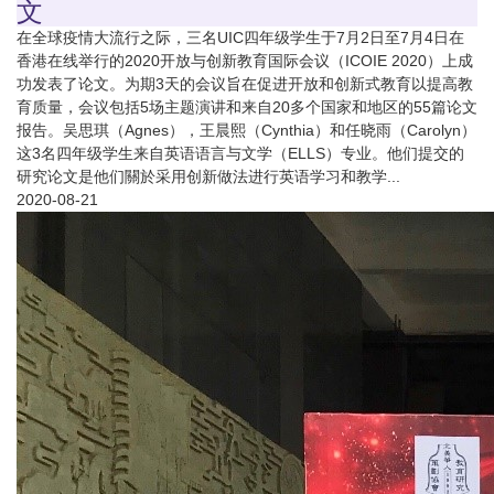
文
在全球疫情大流行之际，三名UIC四年级学生于7月2日至7月4日在
香港在线举行的2020开放与创新教育国际会议（ICOIE 2020）上成
功发表了论文。为期3天的会议旨在促进开放和创新式教育以提高教
育质量，会议包括5场主题演讲和来自20多个国家和地区的55篇论文
报告。吴思琪（Agnes），王晨熙（Cynthia）和任晓雨（Carolyn）
这3名四年级学生来自英语语言与文学（ELLS）专业。他们提交的
研究论文是他们關於采用创新做法进行英语学习和教学...
2020-08-21