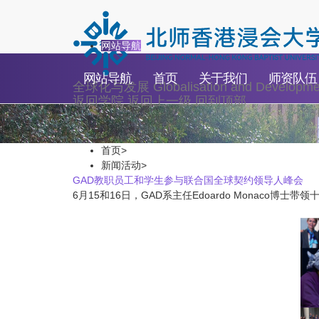
新闻活动
网站导航
网站导航
首页
关于我们
师资队伍
全球化与发展
Globalisation and Developme
返回学院
返回上一级
回到顶部
首页
>
新闻活动
>
GAD教职员工和学生参与联合国全球契约领导人峰会
6月15和16日，GAD系主任Edoardo Monac