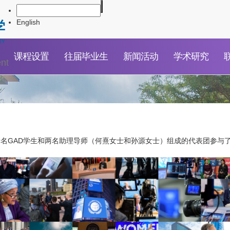
English
课程设置
往届毕业生
新闻活动
学术研究
nt
o博士带领十名GAD学生和两名助理导师（何熹女士和孙源女士）组成的代表团