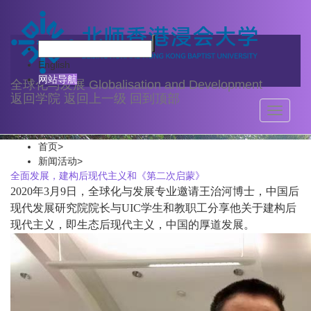
新闻活动
English
网站导航
全球化与发展
Globalisation and Development
返回学院
返回上一级
回到顶部
Toggle
navigati
首页
>
新闻活动
>
全面发展，建构后现代主义和《第二次启蒙》
2020年3月9日，全球化与发展专业邀请王治河博士，中国后
现代发展研究院院长与UIC学生和教职工分享他关于建构后
现代主义，即生态后现代主义，中国的厚道发展。