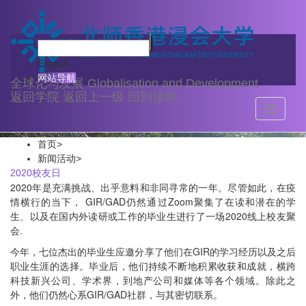
新闻活动
English
网站导航
全球化与发展
Globalisation and Development
返回学院
返回上一级
回到顶部
Toggle
navigati
首页
>
新闻活动
>
2020校友日
2020年是充满挑战、出乎意料和非同寻常的一年。尽管如此，在疫
情横行的当下， GIR/GAD仍然通过Zoom聚集了在读和潜在的学
生、以及在国内外读研或工作的毕业生进行了一场2020线上校友聚
会.
今年，七位杰出的毕业生应邀分享了他们在GIR的学习经历以及之后
职业生涯的选择。毕业后，他们持续不断地积累收获和成就，横跨
科技新兴公司、学术界，到地产公司和媒体等各个领域。除此之
外，他们仍然心系GIR/GAD社群，与其密切联系。