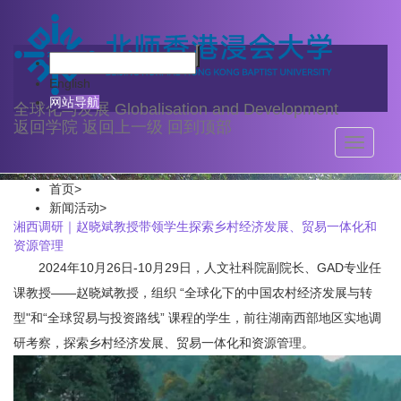
新闻活动
English
网站导航
全球化与发展
Globalisation and Development
返回学院
返回上一级
回到顶部
Toggle
navigati
首页
>
新闻活动
>
湘西调研｜赵晓斌教授带领学生探索乡村经济发展、贸易一体化和
资源管理
2024年10月26日-10月29日，人文社科院副院长、GAD专业任
课教授——赵晓斌教授，组织 “全球化下的中国农村经济发展与转
型"和“全球贸易与投资路线” 课程的学生，前往湖南西部地区实地调
研考察，探索乡村经济发展、贸易一体化和资源管理。